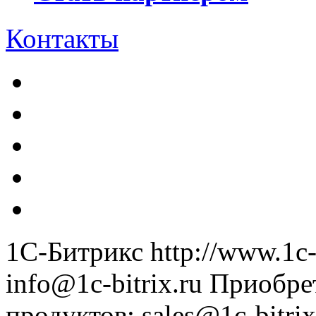
Контакты
1С-Битрикс
http://www.1c-
info@1c-bitrix.ru
Приобре
продуктов
:
sales@1c-bitrix