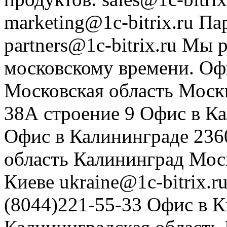
marketing@1c-bitrix.ru
Па
partners@1c-bitrix.ru
Мы р
московскому времени.
Оф
Московская область
Моск
38А строение 9
Офис в К
Офис в Калининграде
236
область
Калининград
Мос
Киеве
ukraine@1c-bitrix.r
(8044)221-55-33
Офис в К