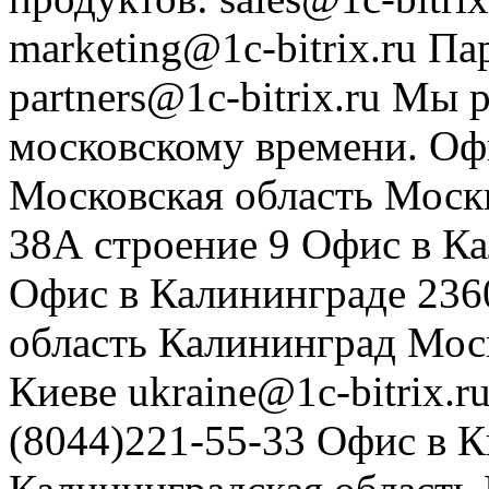
marketing@1c-bitrix.ru
Па
partners@1c-bitrix.ru
Мы р
московскому времени.
Оф
Московская область
Моск
38А строение 9
Офис в К
Офис в Калининграде
236
область
Калининград
Мос
Киеве
ukraine@1c-bitrix.r
(8044)221-55-33
Офис в К