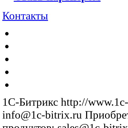
Контакты
1С-Битрикс
http://www.1c-
info@1c-bitrix.ru
Приобре
продуктов
:
sales@1c-bitrix