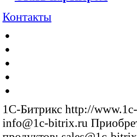
Контакты
1С-Битрикс
http://www.1c-
info@1c-bitrix.ru
Приобре
продуктов
:
sales@1c-bitrix