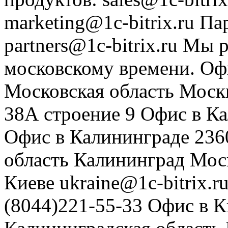
marketing@1c-bitrix.ru
Па
partners@1c-bitrix.ru
Мы р
московскому времени.
Оф
Московская область
Моск
38А строение 9
Офис в К
Офис в Калининграде
236
область
Калининград
Мос
Киеве
ukraine@1c-bitrix.r
(8044)221-55-33
Офис в К