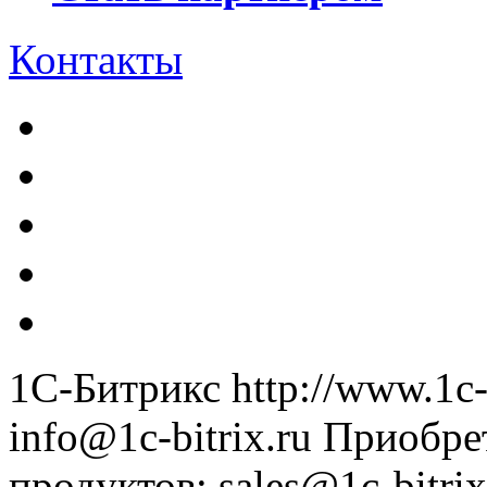
Контакты
1С-Битрикс
http://www.1c-
info@1c-bitrix.ru
Приобре
продуктов
:
sales@1c-bitrix