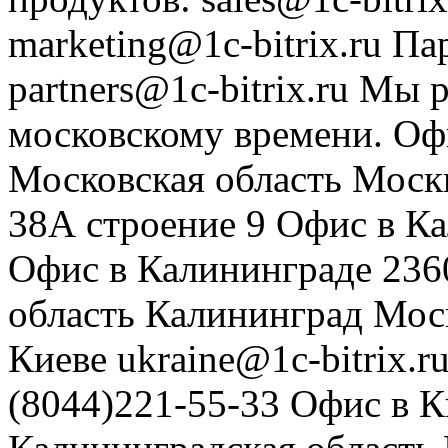
marketing@1c-bitrix.ru
Па
partners@1c-bitrix.ru
Мы р
московскому времени.
Оф
Московская область
Моск
38А строение 9
Офис в К
Офис в Калининграде
236
область
Калининград
Мос
Киеве
ukraine@1c-bitrix.r
(8044)221-55-33
Офис в К