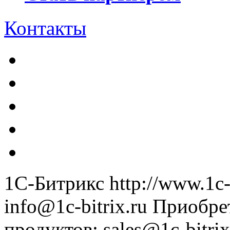
Контакты
1С-Битрикс
http://www.1c-
info@1c-bitrix.ru
Приобре
продуктов
:
sales@1c-bitrix