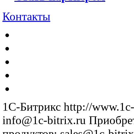
Контакты
1С-Битрикс
http://www.1c-
info@1c-bitrix.ru
Приобре
продуктов
:
sales@1c-bitrix