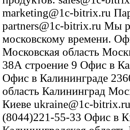
marketing@1c-bitrix.ru
Па
partners@1c-bitrix.ru
Мы р
московскому времени.
Оф
Московская область
Моск
38А строение 9
Офис в К
Офис в Калининграде
236
область
Калининград
Мос
Киеве
ukraine@1c-bitrix.r
(8044)221-55-33
Офис в К