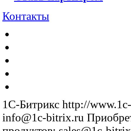
Контакты
1С-Битрикс
http://www.1c-
info@1c-bitrix.ru
Приобре
продуктов
:
sales@1c-bitrix