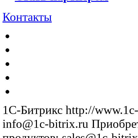
Контакты
1С-Битрикс
http://www.1c-
info@1c-bitrix.ru
Приобре
продуктов
:
sales@1c-bitrix