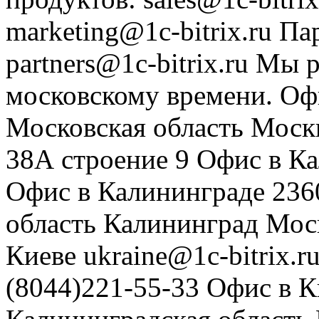
marketing@1c-bitrix.ru
Па
partners@1c-bitrix.ru
Мы р
московскому времени.
Оф
Московская область
Моск
38А строение 9
Офис в К
Офис в Калининграде
236
область
Калининград
Мос
Киеве
ukraine@1c-bitrix.r
(8044)221-55-33
Офис в К