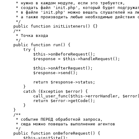
     * нужно в каждом модуле, если это требуется,

     * создать файл 'init.php', который будет подгружат
     * в файле 'init.php' можно вешать слушателей на лю
     * а также производить любые необходимые действия с
     */

    public function initListeners() {}

    /**

     * Точка входа

     */

    public function run() {

        try {

            $this->onBeforeRequest();

            $response = $this->handleRequest();

            $this->onAfterRequest();

            $response->send();

            return $response->status;

        }

        catch (Exception $error) {

            call_user_func($this->errorHandler, $error)
            return $error->getCode();

        }

    }

    /**

     * событие ПЕРЕД обработкой запроса,

     * сюда можно повешать выполнение агентов

     */

    public function onBeforeRequest() {

        $this->initSite();
