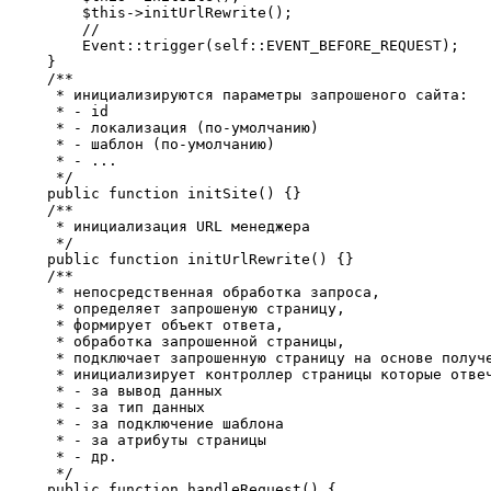
        $this->initUrlRewrite();

        //

        Event::trigger(self::EVENT_BEFORE_REQUEST);

    }

    /**

     * инициализируются параметры запрошеного сайта:

     * - id

     * - локализация (по-умолчанию)

     * - шаблон (по-умолчанию)

     * - ...

     */

    public function initSite() {}

    /**

     * инициализация URL менеджера

     */

    public function initUrlRewrite() {}

    /**

     * непосредственная обработка запроса,

     * определяет запрошеную страницу,

     * формирует объект ответа,

     * обработка запрошенной страницы,

     * подключает запрошенную страницу на основе получе
     * инициализирует контроллер страницы которые отвеч
     * - за вывод данных

     * - за тип данных

     * - за подключение шаблона

     * - за атрибуты страницы

     * - др.

     */

    public function handleRequest() {
