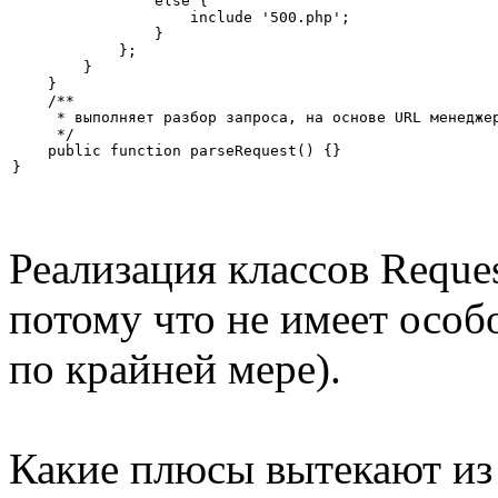
                else {

                    include '500.php';

                }

            };

        }

    }

    /**

     * выполняет разбор запроса, на основе URL менеджер
     */

    public function parseRequest() {}

}
Реализация классов Reques
потому что не имеет особ
по крайней мере).
Какие плюсы вытекают из 