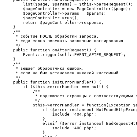
        list($page, $params) = $this->parseRequest();

        $pageController = new PageController($page);

        $pageController->params = $params;

        $pageController->run();

        return $pageController->response;

    }

    /**

     * событие ПОСЛЕ обработки запроса,

     * сюда можно повешать различные логгирования

     */

    public function onAfterRequest() {

        Event::trigger(self::EVENT_AFTER_REQUEST);

    }

    /**

     * вещает обработчика ошибок,

     * если не был установлен никакой кастомный

     */

    public function initErrorHandler() {

        if ($this->errorHandler === null) {

            /**

             * подключает страницы с соответствующими с
             */

            $this->errorHandler = function(Exception $e
                if ($error instanceof NotFoundHttpExcep
                    include '404.php';

                }

                elseif ($error instanceof BadRequestHtt
                    include '400.php';

                }
