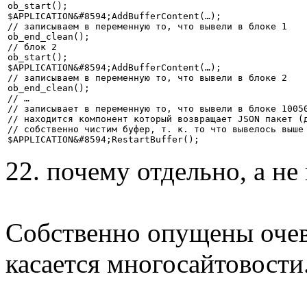
ob_start();

$APPLICATION&#8594;AddBufferContent(…);

// записываем в переменную то, что вывели в блоке 1

ob_end_clean();

// блок 2

ob_start();

$APPLICATION&#8594;AddBufferContent(…);

// записываем в переменную то, что вывели в блоке 2

ob_end_clean();

// …

// записывает в переменную то, что вывели в блоке 10050
// находится компонент который возвращает JSON пакет (д
// собственно чистим буфер, т. к. то что вывелось выше 
$APPLICATION&#8594;RestartBuffer();
22. почему отдельно, а не
Собственно опущены очев
касается многосайтовости