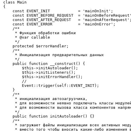
class Main

{

    const EVENT_INIT            = 'mainOnInit';

    const EVENT_BEFORE_REQUEST  = 'mainOnBeforeRequest'
    const EVENT_AFTER_REQUEST   = 'mainOnAfterRequest';
    const EVENT_ERROR           = 'mainOnError';

    /**

     * Функция обработки ошибки

     * @var callable

     */

    protected $errorHandler;

    /**

     * Инициализация предварительных данных

     */

    public function __construct() {

        $this->initAutoloader();

        $this->initListeners();

        $this->initErrorHandler();

        //

        Event::trigger(self::EVENT_INIT);

    }

    /**

     * инициализация автозагрузчика,

     * для возможности неявно подключать классы модулей
     * для возможности вызова класса компонентов напрям
     */

    public function initAutoloader() {}

    /**

     * загружает файлы инициализации всех активных моду
     * вместо того чтобы вносить какие-либо изменения в