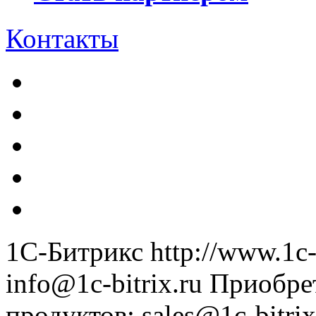
Контакты
1С-Битрикс
http://www.1c-
info@1c-bitrix.ru
Приобре
продуктов
:
sales@1c-bitrix