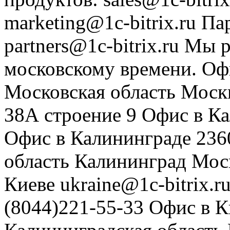
marketing@1c-bitrix.ru
Па
partners@1c-bitrix.ru
Мы р
московскому времени.
Оф
Московская область
Моск
38А строение 9
Офис в К
Офис в Калининграде
236
область
Калининград
Мос
Киеве
ukraine@1c-bitrix.r
(8044)221-55-33
Офис в К