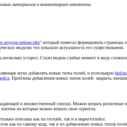
 новых материалов и комментариев отключена.
к модуля options.php
" который помогал формировать страницы оп
рческих модулях что показало актуальность его существования.
д несколько устарел. Стали видны слабые момент в виду сложнос
воляющая легко добавлять новые типы полей, и испольщую
библи
лейса
. Проблема добавления новых типов полей закрыта, внешн
 выпадающий и множественный списки. Можно вешать различные м
 кнопок на которые можно вешать свои скрипты.
тально описаны как на гитхабе, так и в маркетплейсе.
боток как по самому коду, так и по добавлению новых типов поле