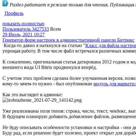
Раздел работает в режиме только для чтения. Публикация
Профиль
показать полностью
Пользователь 3427533
Всем
29 Июль, 2021 10:27
Генератор форм настроек в административной панели Битрикс
Когда-то давно я наткнулся на статью "
Класс для файла настрое
упрощая работу. В том числе файл встречался различных комме
К сожалению, оригинальная статья датирована 2012 годом и ко
внешнего вида UI Bitrix продвинулся вперёд.
С учетом этих проблем сделана более улучшенная версия, поз
кому-то зачем-то нужно - был опубликован
модуль для маркетп
Как это выглядит в админке:
Уже реализованы поля типов: строка, число, текст, чекбокс,
В будущем планирую добавить добавление файлов, размещение
Не буду описывать особенности установки и настройки - они де
Буду рад, если решение будет полезно, проект открыт для дора