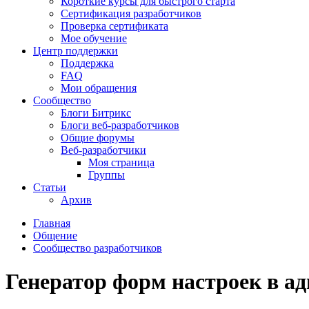
Короткие курсы для быстрого старта
Сертификация разработчиков
Проверка сертификата
Мое обучение
Центр поддержки
Поддержка
FAQ
Мои обращения
Сообщество
Блоги Битрикс
Блоги веб-разработчиков
Общие форумы
Веб-разработчики
Моя страница
Группы
Статьи
Архив
Главная
Общение
Сообщество разработчиков
Генератор форм настроек в а