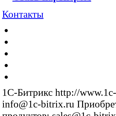
Контакты
1С-Битрикс
http://www.1c-
info@1c-bitrix.ru
Приобре
продуктов
:
sales@1c-bitrix