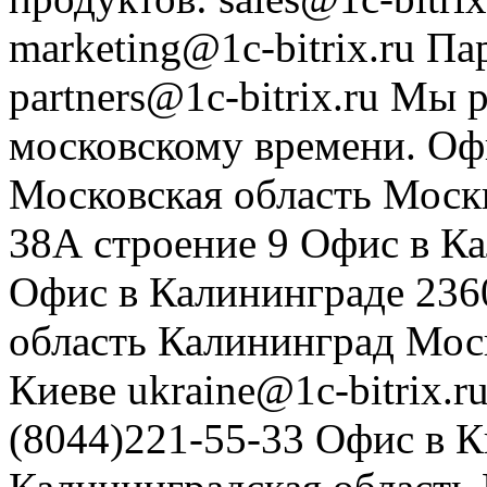
marketing@1c-bitrix.ru
Па
partners@1c-bitrix.ru
Мы р
московскому времени.
Оф
Московская область
Моск
38А строение 9
Офис в К
Офис в Калининграде
236
область
Калининград
Мос
Киеве
ukraine@1c-bitrix.r
(8044)221-55-33
Офис в К