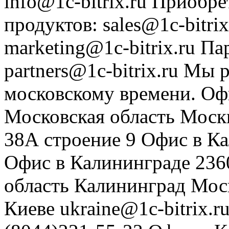
info@1c-bitrix.ru
Приобре
продуктов
:
sales@1c-bitrix
marketing@1c-bitrix.ru
Па
partners@1c-bitrix.ru
Мы р
московскому времени.
Оф
Московская область
Моск
38А строение 9
Офис в К
Офис в Калининграде
236
область
Калининград
Мос
Киеве
ukraine@1c-bitrix.r