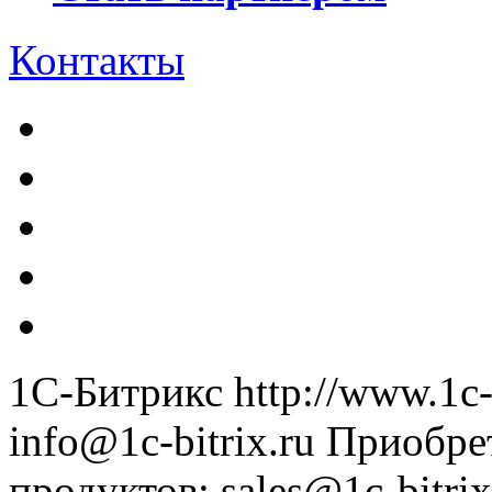
Контакты
1С-Битрикс
http://www.1c-
info@1c-bitrix.ru
Приобре
продуктов
:
sales@1c-bitrix