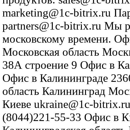
marketing@1c-bitrix.ru
Па
partners@1c-bitrix.ru
Мы р
московскому времени.
Оф
Московская область
Моск
38А строение 9
Офис в К
Офис в Калининграде
236
область
Калининград
Мос
Киеве
ukraine@1c-bitrix.r
(8044)221-55-33
Офис в К