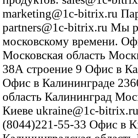
marketing@1c-bitrix.ru
Па
partners@1c-bitrix.ru
Мы р
московскому времени.
Оф
Московская область
Моск
38А строение 9
Офис в К
Офис в Калининграде
236
область
Калининград
Мос
Киеве
ukraine@1c-bitrix.r
(8044)221-55-33
Офис в К