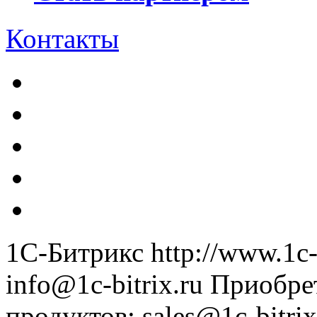
Контакты
1С-Битрикс
http://www.1c-
info@1c-bitrix.ru
Приобре
продуктов
:
sales@1c-bitrix