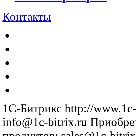
Контакты
1С-Битрикс
http://www.1c-
info@1c-bitrix.ru
Приобре
продуктов
:
sales@1c-bitrix