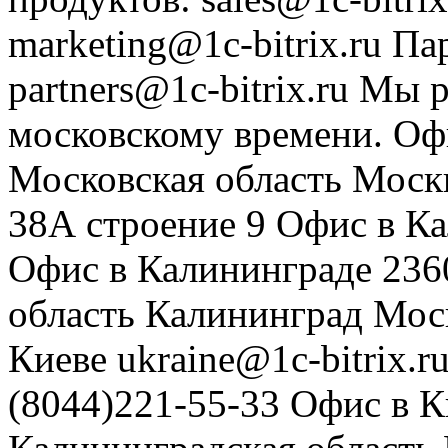
marketing@1c-bitrix.ru
Па
partners@1c-bitrix.ru
Мы р
московскому времени.
Оф
Московская область
Моск
38А строение 9
Офис в К
Офис в Калининграде
236
область
Калининград
Мос
Киеве
ukraine@1c-bitrix.r
(8044)221-55-33
Офис в К