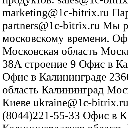
marketing@1c-bitrix.ru
Па
partners@1c-bitrix.ru
Мы р
московскому времени.
Оф
Московская область
Моск
38А строение 9
Офис в К
Офис в Калининграде
236
область
Калининград
Мос
Киеве
ukraine@1c-bitrix.r
(8044)221-55-33
Офис в К