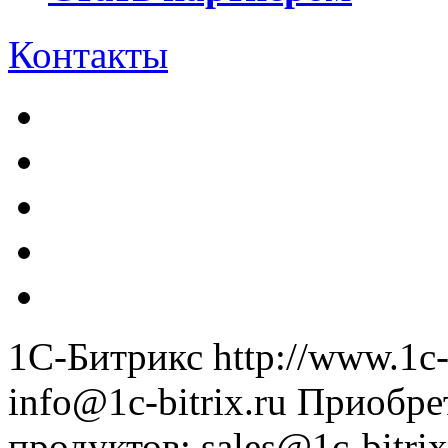
Контакты
1С-Битрикс
http://www.1c-
info@1c-bitrix.ru
Приобре
продуктов
:
sales@1c-bitrix