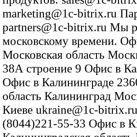
marketing@1c-bitrix.ru
Па
partners@1c-bitrix.ru
Мы р
московскому времени.
Оф
Московская область
Моск
38А строение 9
Офис в К
Офис в Калининграде
236
область
Калининград
Мос
Киеве
ukraine@1c-bitrix.r
(8044)221-55-33
Офис в К