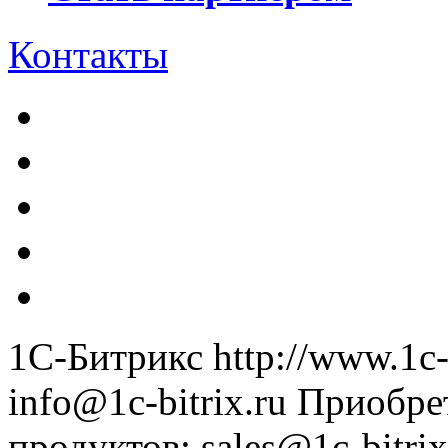
Контакты
1С-Битрикс
http://www.1c-
info@1c-bitrix.ru
Приобре
продуктов
:
sales@1c-bitrix