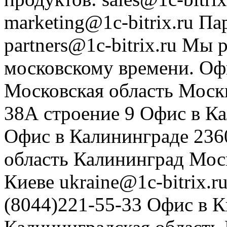
marketing@1c-bitrix.ru
Па
partners@1c-bitrix.ru
Мы р
московскому времени.
Оф
Московская область
Моск
38А строение 9
Офис в К
Офис в Калининграде
236
область
Калининград
Мос
Киеве
ukraine@1c-bitrix.r
(8044)221-55-33
Офис в К