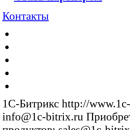
Контакты
1С-Битрикс
http://www.1c-
info@1c-bitrix.ru
Приобре
продуктов
:
sales@1c-bitrix