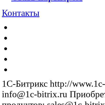
Контакты
1С-Битрикс
http://www.1c-
info@1c-bitrix.ru
Приобре
продуктов
:
sales@1c-bitrix