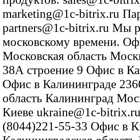
marketing@1c-bitrix.ru
Па
partners@1c-bitrix.ru
Мы р
московскому времени.
Оф
Московская область
Моск
38А строение 9
Офис в К
Офис в Калининграде
236
область
Калининград
Мос
Киеве
ukraine@1c-bitrix.r
(8044)221-55-33
Офис в К