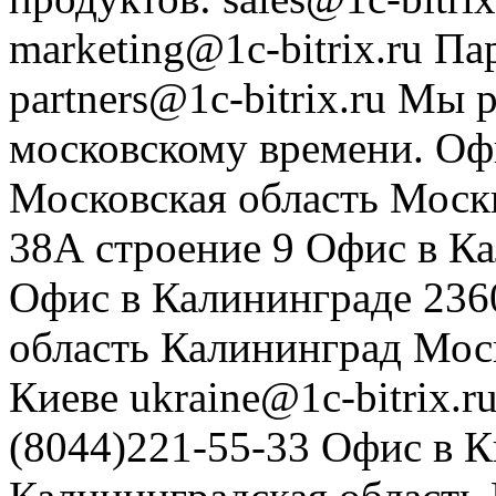
marketing@1c-bitrix.ru
Па
partners@1c-bitrix.ru
Мы р
московскому времени.
Оф
Московская область
Моск
38А строение 9
Офис в К
Офис в Калининграде
236
область
Калининград
Мос
Киеве
ukraine@1c-bitrix.r
(8044)221-55-33
Офис в К