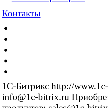
Контакты
1С-Битрикс
http://www.1c-
info@1c-bitrix.ru
Приобре
продуктов
:
sales@1c-bitrix