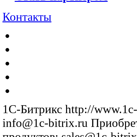
Контакты
1С-Битрикс
http://www.1c-
info@1c-bitrix.ru
Приобре
продуктов
:
sales@1c-bitrix