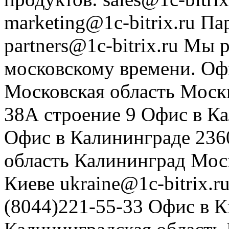
marketing@1c-bitrix.ru
Па
partners@1c-bitrix.ru
Мы р
московскому времени.
Оф
Московская область
Моск
38А строение 9
Офис в К
Офис в Калининграде
236
область
Калининград
Мос
Киеве
ukraine@1c-bitrix.r
(8044)221-55-33
Офис в К