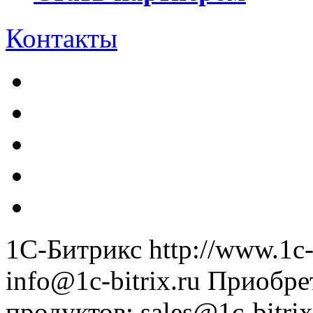
Контакты
1С-Битрикс
http://www.1c-
info@1c-bitrix.ru
Приобре
продуктов
:
sales@1c-bitrix