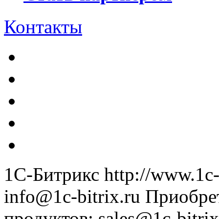
Контакты
1С-Битрикс
http://www.1c-
info@1c-bitrix.ru
Приобре
продуктов
:
sales@1c-bitrix