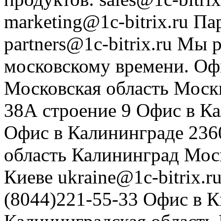
marketing@1c-bitrix.ru
Па
partners@1c-bitrix.ru
Мы р
московскому времени.
Оф
Московская область
Моск
38А строение 9
Офис в К
Офис в Калининграде
236
область
Калининград
Мос
Киеве
ukraine@1c-bitrix.r
(8044)221-55-33
Офис в К