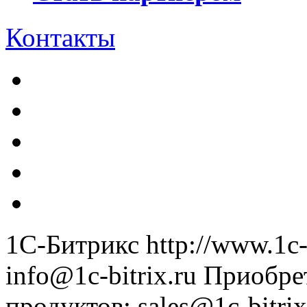
Контакты
1С-Битрикс
http://www.1c-
info@1c-bitrix.ru
Приобре
продуктов
:
sales@1c-bitrix