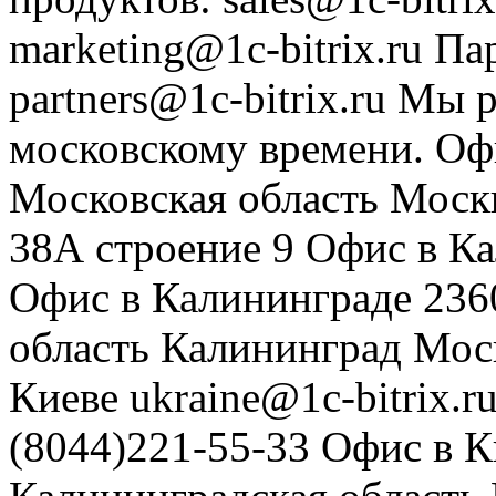
marketing@1c-bitrix.ru
Па
partners@1c-bitrix.ru
Мы р
московскому времени.
Оф
Московская область
Моск
38А строение 9
Офис в К
Офис в Калининграде
236
область
Калининград
Мос
Киеве
ukraine@1c-bitrix.r
(8044)221-55-33
Офис в К