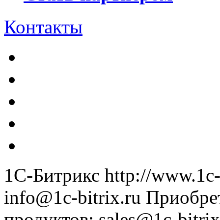
Контакты
1С-Битрикс
http://www.1c-
info@1c-bitrix.ru
Приобре
продуктов
:
sales@1c-bitrix