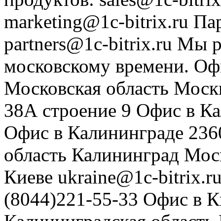
marketing@1c-bitrix.ru
Па
partners@1c-bitrix.ru
Мы р
московскому времени.
Оф
Московская область
Моск
38А строение 9
Офис в К
Офис в Калининграде
236
область
Калининград
Мос
Киеве
ukraine@1c-bitrix.r
(8044)221-55-33
Офис в К