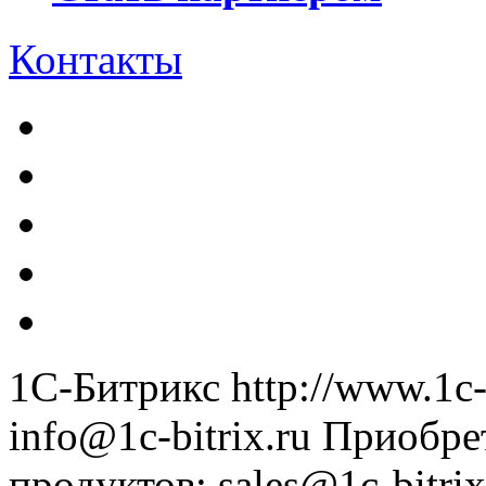
Контакты
1С-Битрикс
http://www.1c-
info@1c-bitrix.ru
Приобре
продуктов
:
sales@1c-bitrix