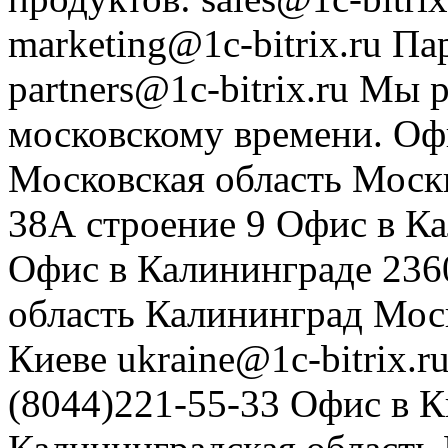
marketing@1c-bitrix.ru
Па
partners@1c-bitrix.ru
Мы р
московскому времени.
Оф
Московская область
Моск
38А строение 9
Офис в К
Офис в Калининграде
236
область
Калининград
Мос
Киеве
ukraine@1c-bitrix.r
(8044)221-55-33
Офис в К