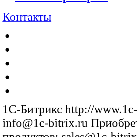
Контакты
1С-Битрикс
http://www.1c-
info@1c-bitrix.ru
Приобре
продуктов
:
sales@1c-bitrix