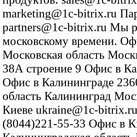
marketing@1c-bitrix.ru
Па
partners@1c-bitrix.ru
Мы р
московскому времени.
Оф
Московская область
Моск
38А строение 9
Офис в К
Офис в Калининграде
236
область
Калининград
Мос
Киеве
ukraine@1c-bitrix.r
(8044)221-55-33
Офис в К