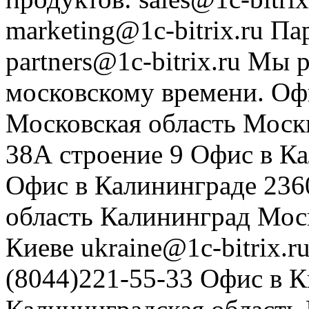
marketing@1c-bitrix.ru
Па
partners@1c-bitrix.ru
Мы р
московскому времени.
Оф
Московская область
Моск
38А строение 9
Офис в К
Офис в Калининграде
236
область
Калининград
Мос
Киеве
ukraine@1c-bitrix.r
(8044)221-55-33
Офис в К