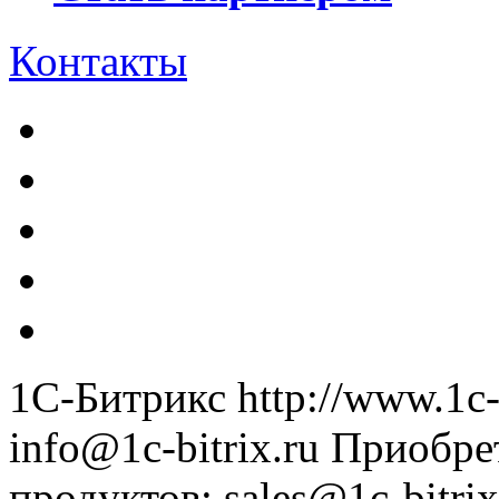
Контакты
1С-Битрикс
http://www.1c-
info@1c-bitrix.ru
Приобре
продуктов
:
sales@1c-bitrix