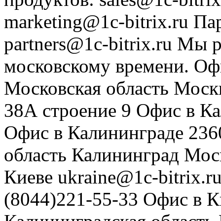
marketing@1c-bitrix.ru
Па
partners@1c-bitrix.ru
Мы р
московскому времени.
Оф
Московская область
Моск
38А строение 9
Офис в К
Офис в Калининграде
236
область
Калининград
Мос
Киеве
ukraine@1c-bitrix.r
(8044)221-55-33
Офис в К