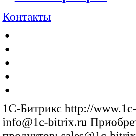
Контакты
1С-Битрикс
http://www.1c-
info@1c-bitrix.ru
Приобре
продуктов
:
sales@1c-bitrix