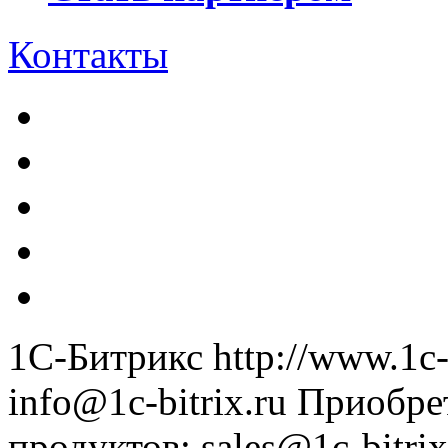
Контакты
1С-Битрикс
http://www.1c-
info@1c-bitrix.ru
Приобре
продуктов
:
sales@1c-bitrix