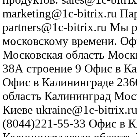
marketing@1c-bitrix.ru
Па
partners@1c-bitrix.ru
Мы р
московскому времени.
Оф
Московская область
Моск
38А строение 9
Офис в К
Офис в Калининграде
236
область
Калининград
Мос
Киеве
ukraine@1c-bitrix.r
(8044)221-55-33
Офис в К