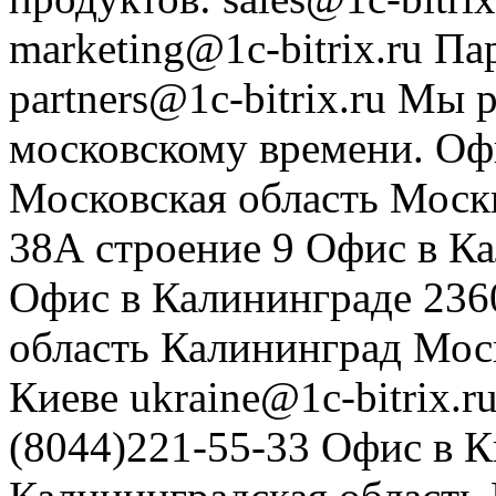
marketing@1c-bitrix.ru
Па
partners@1c-bitrix.ru
Мы р
московскому времени.
Оф
Московская область
Моск
38А строение 9
Офис в К
Офис в Калининграде
236
область
Калининград
Мос
Киеве
ukraine@1c-bitrix.r
(8044)221-55-33
Офис в К