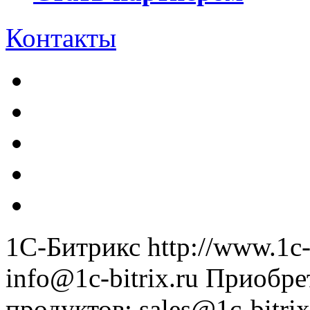
Контакты
1С-Битрикс
http://www.1c-
info@1c-bitrix.ru
Приобре
продуктов
:
sales@1c-bitrix