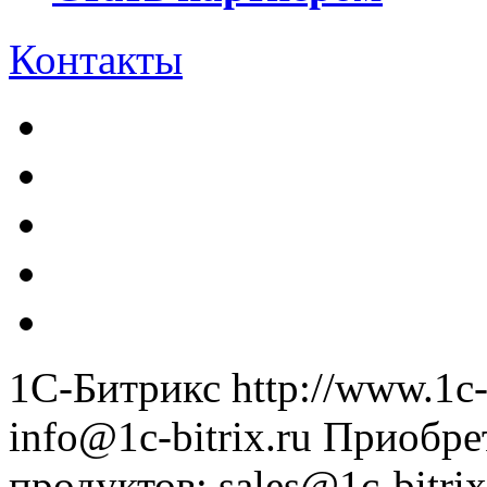
Контакты
1С-Битрикс
http://www.1c-
info@1c-bitrix.ru
Приобре
продуктов
:
sales@1c-bitrix