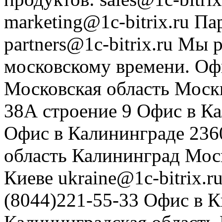
marketing@1c-bitrix.ru
Па
partners@1c-bitrix.ru
Мы р
московскому времени.
Оф
Московская область
Моск
38А строение 9
Офис в К
Офис в Калининграде
236
область
Калининград
Мос
Киеве
ukraine@1c-bitrix.r
(8044)221-55-33
Офис в К