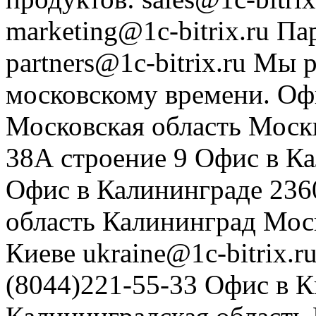
marketing@1c-bitrix.ru
Па
partners@1c-bitrix.ru
Мы р
московскому времени.
Оф
Московская область
Моск
38А строение 9
Офис в К
Офис в Калининграде
236
область
Калининград
Мос
Киеве
ukraine@1c-bitrix.r
(8044)221-55-33
Офис в К