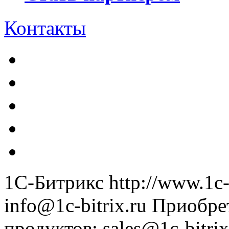
Контакты
1С-Битрикс
http://www.1c-
info@1c-bitrix.ru
Приобре
продуктов
:
sales@1c-bitrix