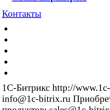
Контакты
1С-Битрикс
http://www.1c-
info@1c-bitrix.ru
Приобре
продуктов
:
sales@1c-bitrix