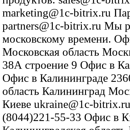
marketing@1c-bitrix.ru
Па
partners@1c-bitrix.ru
Мы р
московскому времени.
Оф
Московская область
Моск
38А строение 9
Офис в К
Офис в Калининграде
236
область
Калининград
Мос
Киеве
ukraine@1c-bitrix.r
(8044)221-55-33
Офис в К