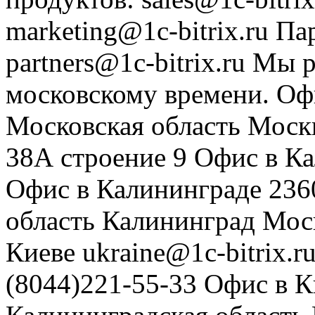
marketing@1c-bitrix.ru
Па
partners@1c-bitrix.ru
Мы р
московскому времени.
Оф
Московская область
Моск
38А строение 9
Офис в К
Офис в Калининграде
236
область
Калининград
Мос
Киеве
ukraine@1c-bitrix.r
(8044)221-55-33
Офис в К