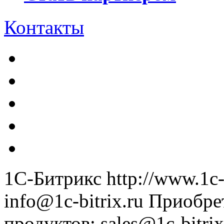
Контакты
1С-Битрикс
http://www.1c-
info@1c-bitrix.ru
Приобре
продуктов
:
sales@1c-bitrix