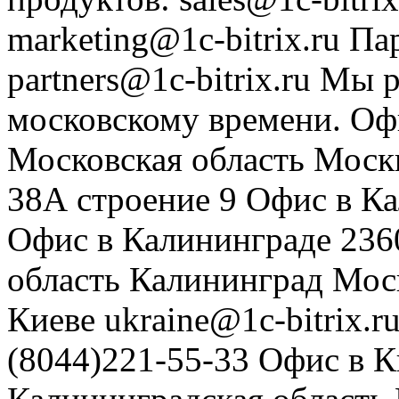
marketing@1c-bitrix.ru
Па
partners@1c-bitrix.ru
Мы р
московскому времени.
Оф
Московская область
Моск
38А строение 9
Офис в К
Офис в Калининграде
236
область
Калининград
Мос
Киеве
ukraine@1c-bitrix.r
(8044)221-55-33
Офис в К