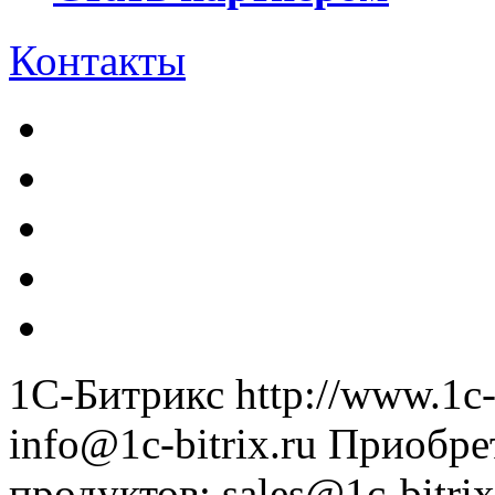
Контакты
1С-Битрикс
http://www.1c-
info@1c-bitrix.ru
Приобре
продуктов
:
sales@1c-bitrix