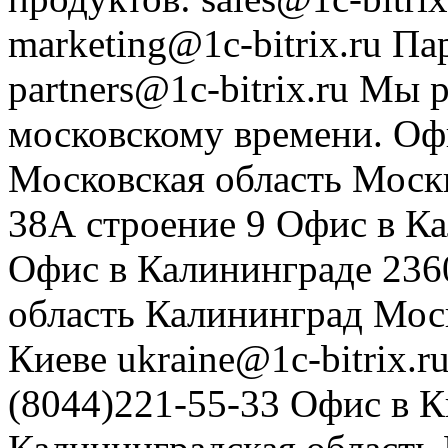
marketing@1c-bitrix.ru
Па
partners@1c-bitrix.ru
Мы р
московскому времени.
Оф
Московская область
Моск
38А строение 9
Офис в К
Офис в Калининграде
236
область
Калининград
Мос
Киеве
ukraine@1c-bitrix.r
(8044)221-55-33
Офис в К