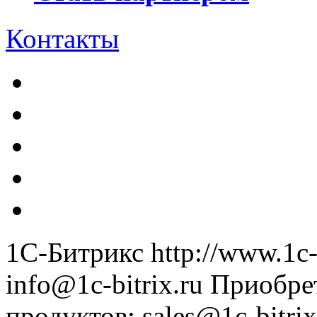
Контакты
1С-Битрикс
http://www.1c-
info@1c-bitrix.ru
Приобре
продуктов
:
sales@1c-bitrix