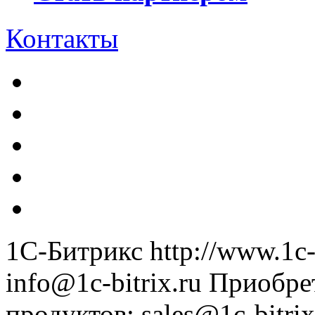
Контакты
1С-Битрикс
http://www.1c-
info@1c-bitrix.ru
Приобре
продуктов
:
sales@1c-bitrix