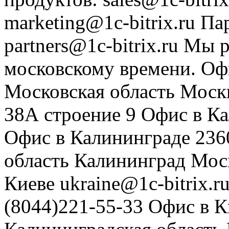
marketing@1c-bitrix.ru
Па
partners@1c-bitrix.ru
Мы р
московскому времени.
Оф
Московская область
Моск
38А строение 9
Офис в К
Офис в Калининграде
236
область
Калининград
Мос
Киеве
ukraine@1c-bitrix.r
(8044)221-55-33
Офис в К