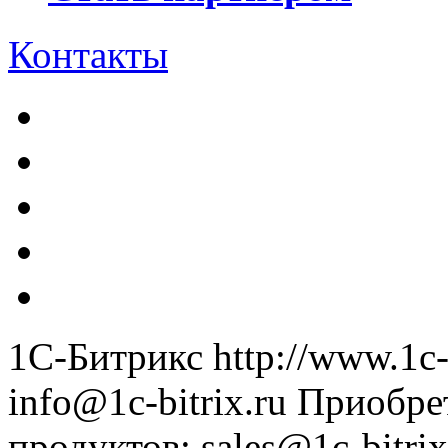
Контакты
1С-Битрикс
http://www.1c-
info@1c-bitrix.ru
Приобре
продуктов
:
sales@1c-bitrix