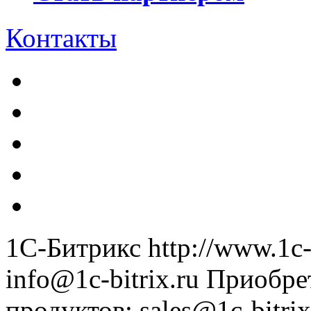
Контакты
1С-Битрикс
http://www.1c-
info@1c-bitrix.ru
Приобре
продуктов
:
sales@1c-bitrix