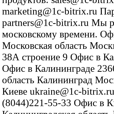
marketing@1c-bitrix.ru
Па
partners@1c-bitrix.ru
Мы р
московскому времени.
Оф
Московская область
Моск
38А строение 9
Офис в К
Офис в Калининграде
236
область
Калининград
Мос
Киеве
ukraine@1c-bitrix.r
(8044)221-55-33
Офис в К