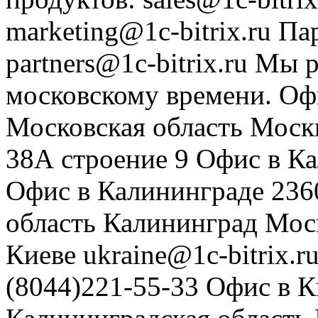
marketing@1c-bitrix.ru
Па
partners@1c-bitrix.ru
Мы р
московскому времени.
Оф
Московская область
Моск
38А строение 9
Офис в К
Офис в Калининграде
236
область
Калининград
Мос
Киеве
ukraine@1c-bitrix.r
(8044)221-55-33
Офис в К