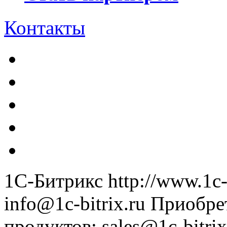
Контакты
1С-Битрикс
http://www.1c-
info@1c-bitrix.ru
Приобре
продуктов
:
sales@1c-bitrix