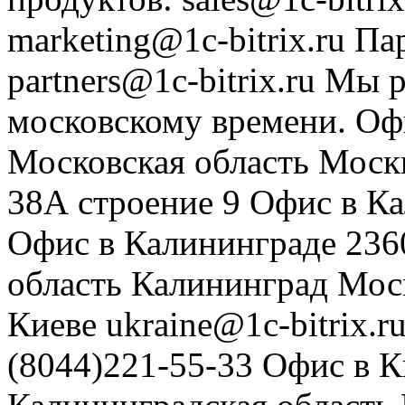
marketing@1c-bitrix.ru
Па
partners@1c-bitrix.ru
Мы р
московскому времени.
Оф
Московская область
Моск
38А строение 9
Офис в К
Офис в Калининграде
236
область
Калининград
Мос
Киеве
ukraine@1c-bitrix.r
(8044)221-55-33
Офис в К