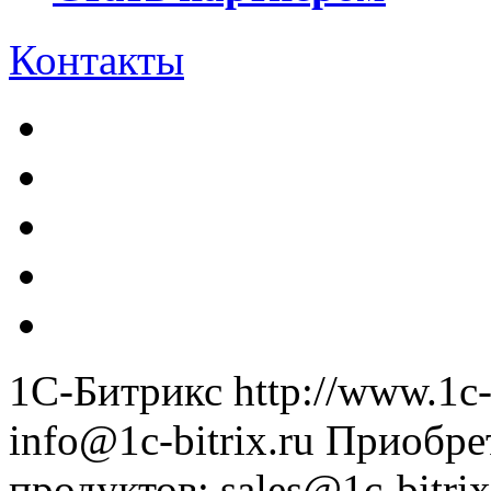
Контакты
1С-Битрикс
http://www.1c-
info@1c-bitrix.ru
Приобре
продуктов
:
sales@1c-bitrix