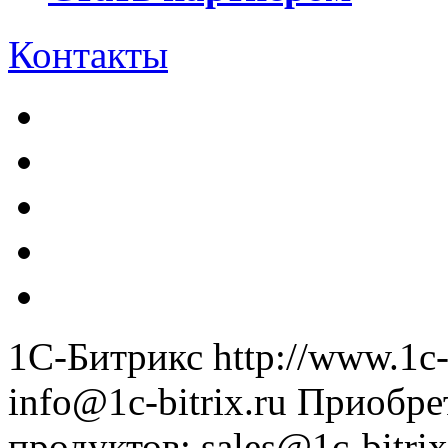
Контакты
1С-Битрикс
http://www.1c-
info@1c-bitrix.ru
Приобре
продуктов
:
sales@1c-bitrix