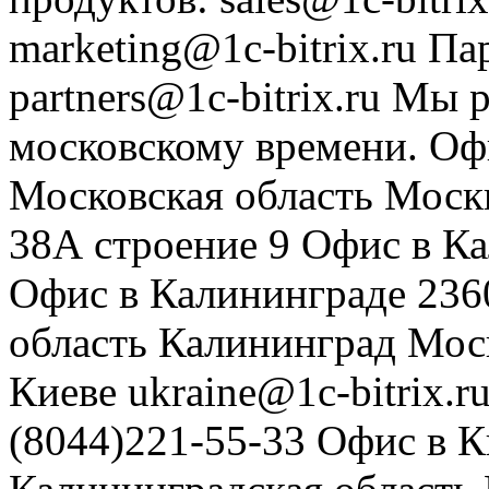
marketing@1c-bitrix.ru
Па
partners@1c-bitrix.ru
Мы р
московскому времени.
Оф
Московская область
Моск
38А строение 9
Офис в К
Офис в Калининграде
236
область
Калининград
Мос
Киеве
ukraine@1c-bitrix.r
(8044)221-55-33
Офис в К