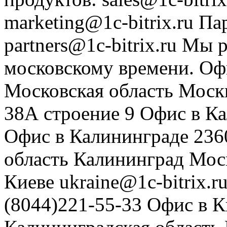
marketing@1c-bitrix.ru
Па
partners@1c-bitrix.ru
Мы р
московскому времени.
Оф
Московская область
Моск
38А строение 9
Офис в К
Офис в Калининграде
236
область
Калининград
Мос
Киеве
ukraine@1c-bitrix.r
(8044)221-55-33
Офис в К