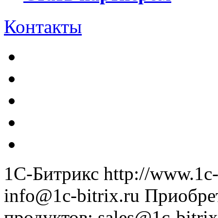
Контакты
1С-Битрикс
http://www.1c-
info@1c-bitrix.ru
Приобре
продуктов
:
sales@1c-bitrix