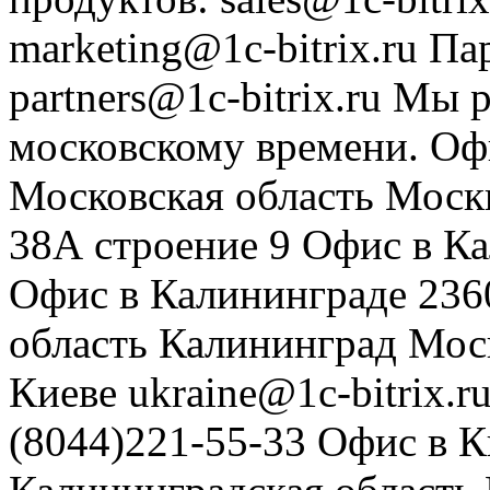
marketing@1c-bitrix.ru
Па
partners@1c-bitrix.ru
Мы р
московскому времени.
Оф
Московская область
Моск
38А строение 9
Офис в К
Офис в Калининграде
236
область
Калининград
Мос
Киеве
ukraine@1c-bitrix.r
(8044)221-55-33
Офис в К