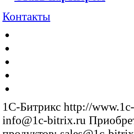
Контакты
1С-Битрикс
http://www.1c-
info@1c-bitrix.ru
Приобре
продуктов
:
sales@1c-bitrix