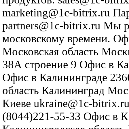
marketing@1c-bitrix.ru
Па
partners@1c-bitrix.ru
Мы р
московскому времени.
Оф
Московская область
Моск
38А строение 9
Офис в К
Офис в Калининграде
236
область
Калининград
Мос
Киеве
ukraine@1c-bitrix.r
(8044)221-55-33
Офис в К