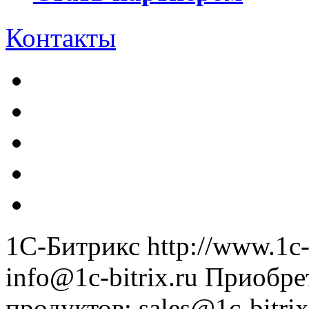
Контакты
1С-Битрикс
http://www.1c-
info@1c-bitrix.ru
Приобре
продуктов
:
sales@1c-bitrix