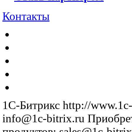
Контакты
1С-Битрикс
http://www.1c-
info@1c-bitrix.ru
Приобре
продуктов
:
sales@1c-bitrix