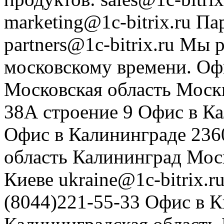
marketing@1c-bitrix.ru
Па
partners@1c-bitrix.ru
Мы р
московскому времени.
Оф
Московская область
Моск
38А строение 9
Офис в К
Офис в Калининграде
236
область
Калининград
Мос
Киеве
ukraine@1c-bitrix.r
(8044)221-55-33
Офис в К