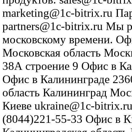
marketing@1c-bitrix.ru
Па
partners@1c-bitrix.ru
Мы р
московскому времени.
Оф
Московская область
Моск
38А строение 9
Офис в К
Офис в Калининграде
236
область
Калининград
Мос
Киеве
ukraine@1c-bitrix.r
(8044)221-55-33
Офис в К