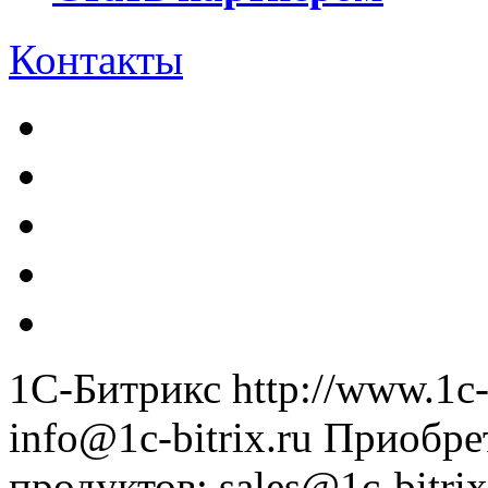
Контакты
1С-Битрикс
http://www.1c-
info@1c-bitrix.ru
Приобре
продуктов
:
sales@1c-bitrix