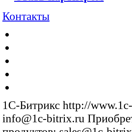
Контакты
1С-Битрикс
http://www.1c-
info@1c-bitrix.ru
Приобре
продуктов
:
sales@1c-bitrix