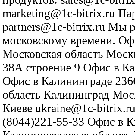
marketing@1c-bitrix.ru
Па
partners@1c-bitrix.ru
Мы р
московскому времени.
Оф
Московская область
Моск
38А строение 9
Офис в К
Офис в Калининграде
236
область
Калининград
Мос
Киеве
ukraine@1c-bitrix.r
(8044)221-55-33
Офис в К